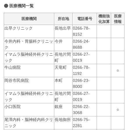
医療機関一覧
機能強
医療
医療機関
所在地
電話番号
化加算
情報
出早クリニック
長地出早
0266-78-
8152
今井内科・胃腸科クリニッ
今井
0266-24-
ク
8688
イマムラ脳神経外科クリニ
長地片間
0266-27-
ック
町
0019
牛山病院
天竜町
0266-78-
○
1192
岡谷市民病院
本町
0266-23-
8000
イマムラ脳神経外科クリニ
長地片間
0266-27-
ック
町
0019
小口医院
銀座
0266-22-
○
3068
尾澤内科・脳神経内科クリ
長地御所
0266-75-
ニック
2281