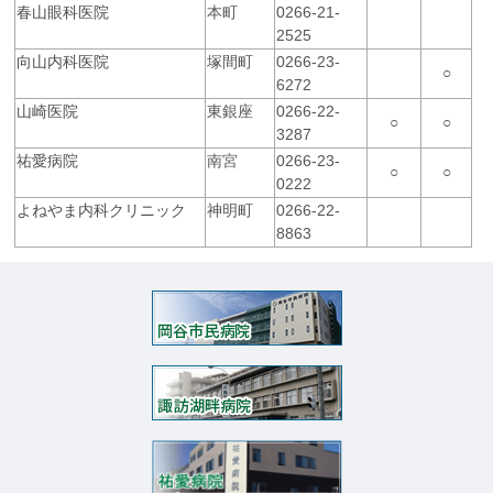
春山眼科医院
本町
0266-21-
2525
向山内科医院
塚間町
0266-23-
○
6272
山崎医院
東銀座
0266-22-
○
○
3287
祐愛病院
南宮
0266-23-
○
○
0222
よねやま内科クリニック
神明町
0266-22-
8863