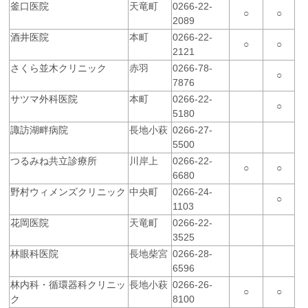
釜口医院
天竜町
0266-22-
○
○
2089
酒井医院
本町
0266-22-
○
○
2121
さくら並木クリニック
赤羽
0266-78-
○
7876
サツマ外科医院
本町
0266-22-
○
5180
諏訪湖畔病院
長地小萩
0266-27-
5500
つるみね共立診療所
川岸上
0266-22-
○
○
6680
野村ウィメンズクリニック
中央町
0266-24-
○
1103
花岡医院
天竜町
0266-22-
3525
林眼科医院
長地柴宮
0266-28-
6596
林内科・循環器科クリニッ
長地小萩
0266-26-
○
○
ク
8100